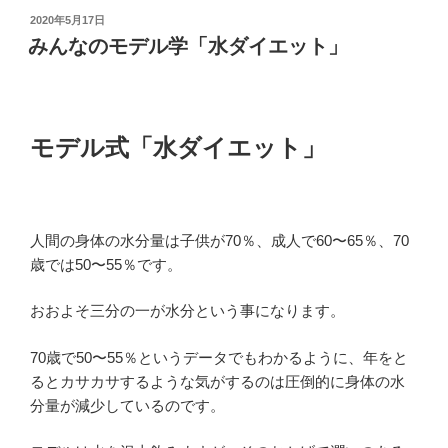
投
2020年5月17日
稿
みんなのモデル学「水ダイエット」
日:
モデル式「水ダイエット」
人間の身体の水分量は子供が70％、成人で60〜65％、70
歳では50〜55％です。
おおよそ三分の一が水分という事になります。
70歳で50〜55％というデータでもわかるように、年をと
るとカサカサするような気がするのは圧倒的に身体の水
分量が減少しているのです。