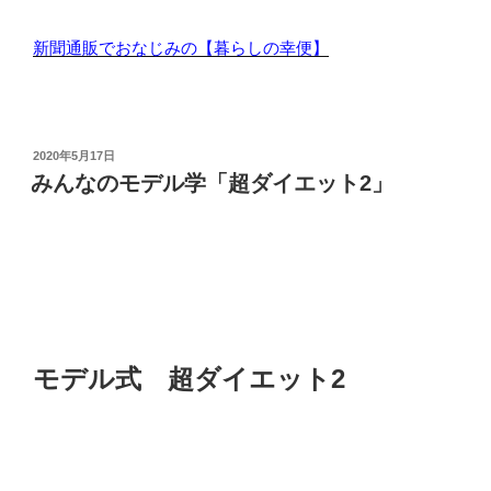
新聞通販でおなじみの【暮らしの幸便】
投
2020年5月17日
稿
みんなのモデル学「超ダイエット2」
日:
モデル式 超ダイエット2