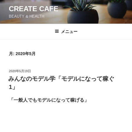
コ
CREATE CAFE
ン
BEAUTY & HEALTH
テ
ン
ツ
メニュー
へ
ス
キ
月:
2020年5月
ッ
プ
投
2020年5月19日
稿
みんなのモデル学「モデルになって稼ぐ
日:
1」
「一般人でもモデルになって稼げる」